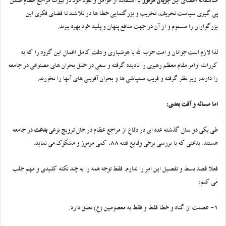
متاسفانه اعضای این
جریان مرموز
با استفاده از عوامل و نفوذ خود در بیوت مراجع عظام ضمن
پی گیری سیاست تحریف، تخریب و بزرگنمایی خطا ها در تلاشند تا فضای فکری این
بزرگواران را مسموم و از آن در جهت منافع پنهان و پلید خود بهره ببرند.
لذا لازم است جوانان و امت حزب الله با هوشیاری و دقت کامل اعمال این گروه را که به
کررات اوامر مقام معظم رهبری را نادیده گرفته و سعی در خلق بحران های مصنوعی در جامعه
را دارند، زیر نظر گرفته و فریب سمپاشی ها و بحران آفرینی های آنها را نخورند.
اما مساله و آفت بعدی:
طی یکی دو سال گذشته عده ای در دفاع از مراجع عظام در حال ترویج نوعی
بدعت
در جامعه
هستند. بدعتی که با بررسی برخی وقایع فتنه 88، کمی مرموز و مشکوک می نماید.
فعلا قصد بسط و تفصیل این امر را ندارم. فقط توجه همه را به چند نکته کلیدی و مهم جلب
می کنم:
1- عصمت از گناه و خطا فقط و فقط به معصومین (ع) تعلق دارد.