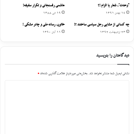
“وحدت”، شعار یا الزام !؟
هاشمی رفسنجانی و تکرار سقیفه!
14 بهمن 1391
19 دی 1388
چه کسانی از مشایی رجل سیاسی ساختند ؟!
خاتون، رسانه ملی و چادر مشکی !
23 اردیبهشت 1392
11 آبان 1390
دیدگاهتان را بنویسید
نشانی ایمیل شما منتشر نخواهد شد.
بخش‌های موردنیاز علامت‌گذاری شده‌اند
*
د
ی
د
گ
ا
ه