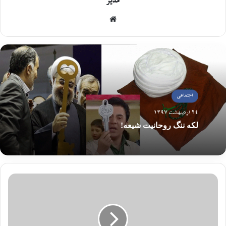
مدیر
اجتماعی
24 اردیبهشت 1397
لکه ننگ روحانیت شیعه!