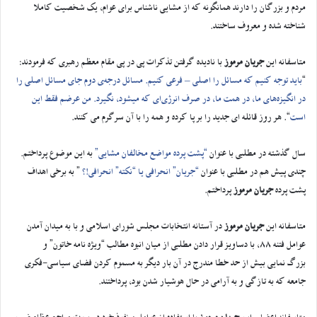
مردم و بزرگان را دارند همانگونه که از مشایی ناشناس برای عوام، یک شخصیت کاملا
شناخته شده و معروف ساختند.
متاسفانه این
جریان مرموز
با نادیده گرفتن تذکرات پی در پی مقام معظم رهبری که فرمودند:
“
باید توجه کنیم که مسائل را اصلى – فرعى کنیم. مسائل درجه‌ى دوم جاى مسائل اصلى را
در انگیزه‌هاى ما، در همت ما، در صرف انرژى‌اى که میشود، نگیرد. من عرضم فقط این
است
“. هر روز قائله ای جدید را بر پا کرده و همه را با آن سرگرم می کنند.
سال گذشته در مطلبی با عنوان
“پشت پرده مواضع مخالفان مشایی”
به این موضوع پرداختم.
چندی پیش هم در مطلبی با عنوان
“جریان” انحرافی یا “نکته” انحرافی!؟
” به برخی اهداف
پشت پرده
جریان مرموز
پرداختم.
متاسفانه این
جریان مرموز
در آستانه انتخابات مجلس شورای اسلامی و با به میدان آمدن
عوامل فتنه 88، با دساویز قرار دادن مطلبی از میان انبوه مطالب “ویژه نامه خاتون” و
بزرگ نمایی بیش از حد خطا مندرج در آن بار دیگر به مسموم کردن فضای سیاسی-فکری
جامعه که به تازگی و به آرامی در حال هوشیار شدن بود، پرداختند.