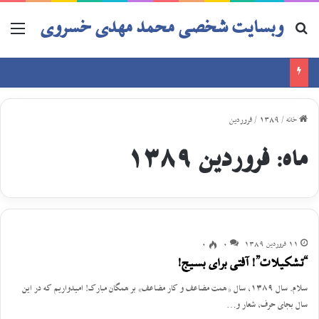
وبسایت شخصی محمد مهدی خسروی
خانه
/
1389
/
فروردین
ماه:
فروردین 1389
11 فروردین 1389
0
0
“تشکیلات”! آفتی برای بسیج!
سلام. سال ١٣٨٩، سال «همت مضاعف و کار مضاعف» بر همگان مبارک! امیدواریم که در این
سال بجای حرف، شعار و…