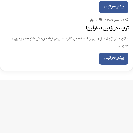
بیشتر بخوانید »
14 بهمن 1389
0
0
توپ، در زمین مسئولین!
سلام. بیش از یک سال و نیم از فتنه ٨٨ می گذرد. علیرغم فریادهای مکرر مقام معظم رهبری و
مردم،…
بیشتر بخوانید »