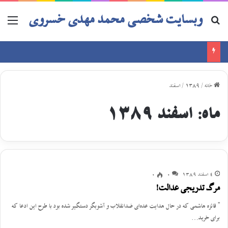
وبسایت شخصی محمد مهدی خسروی
خانه
/
1389
/
اسفند
ماه:
اسفند 1389
4 اسفند 1389
0
0
مرگ تدریجی عدالت!
” فائزه هاشمی که در حال هدایت عده‌ای ضدانقلاب و آشوبگر دستگیر شده بود با طرح این ادعا که
برای خرید…