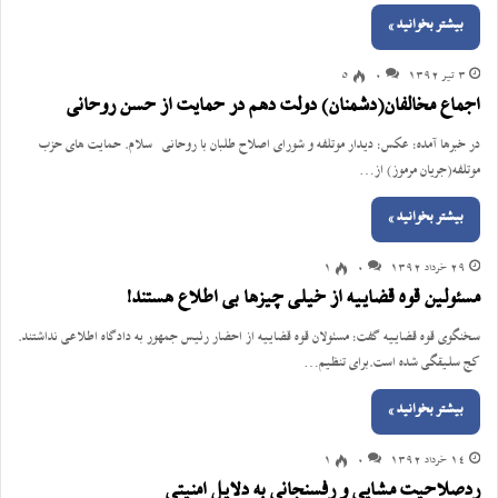
بیشتر بخوانید »
3 تیر 1392
0
5
اجماع مخالفان(دشمنان) دولت دهم در حمایت از حسن روحانی
در خبرها آمده: عکس: دیدار موتلفه و شورای اصلاح طلبان با روحانی سلام. حمایت های حزب
موتلفه(جریان مرموز) از…
بیشتر بخوانید »
29 خرداد 1392
0
1
مسئولین قوه قضاییه از خیلی چیزها بی اطلاع هستند!
سخنگوی قوه قضاییه گفت: مسئولان قوه قضاییه از احضار رئیس جمهور به دادگاه اطلاعی نداشتند.
کج سلیقگی شده است.برای تنظیم…
بیشتر بخوانید »
14 خرداد 1392
0
1
ردصلاحیت مشایی و رفسنجانی به دلایل امنیتی