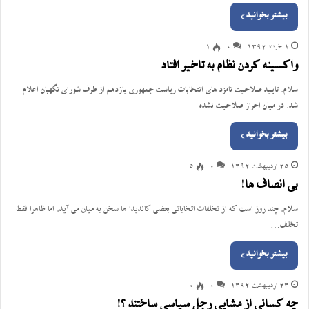
بیشتر بخوانید »
1 خرداد 1392
0
1
واکسینه کردن نظام به تاخیر افتاد
سلام. تایید صلاحیت نامزد های انتخابات ریاست جمهوری یازدهم از طرف شورای نگهبان اعلام
شد. در میان احراز صلاحیت نشده…
بیشتر بخوانید »
25 اردیبهشت 1392
0
5
بی انصاف ها!
سلام. چند روز است که از تخلفات اتخاباتی بعضی کاندیدا ها سخن به میان می آید. اما ظاهرا فقط
تخلف…
بیشتر بخوانید »
23 اردیبهشت 1392
0
0
چه کسانی از مشایی رجل سیاسی ساختند ؟!