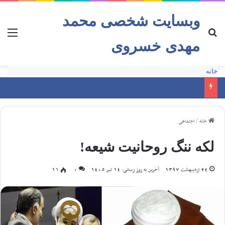
وبسایت شخصی محمد
مهدی خسروی
خانه
خانه
/
اجتماعی
لکه ننگ روحانیت شیعه!
24 اردیبهشت 1397
آخرین به روز رسانی: 14 تیر 1405
0
16