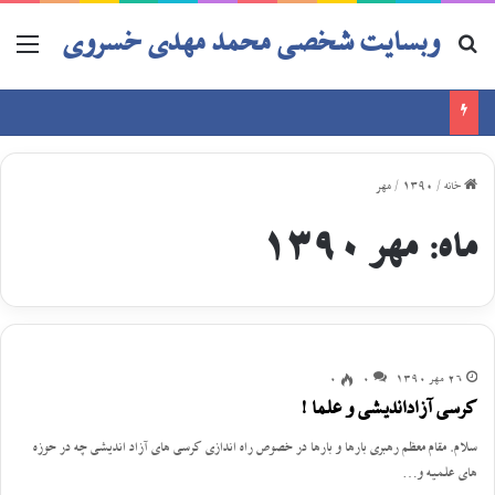
وبسایت شخصی محمد مهدی خسروی
خانه
/
1390
/
مهر
ماه:
مهر 1390
26 مهر 1390
0
0
کرسی آزاداندیشی و علما !
سلام. مقام معظم رهبری بارها و بارها در خصوص راه اندازی کرسی های آزاد اندیشی چه در حوزه
های علمیه و…