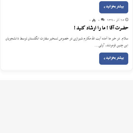
بیشتر بخوانید »
15 آذر 1390
0
0
حضرت آقا ! ما را ارشاد کنید !
سلام. در خبر ها آمده آیت الله مکارم شیرازی در خصوص تسخیر سفارت انگلستان توسط دانشجویان
این چنین فرمودند: “ولى…
بیشتر بخوانید »