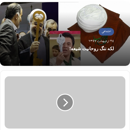
اجتماعی
24 اردیبهشت 1397
لکه ننگ روحانیت شیعه!