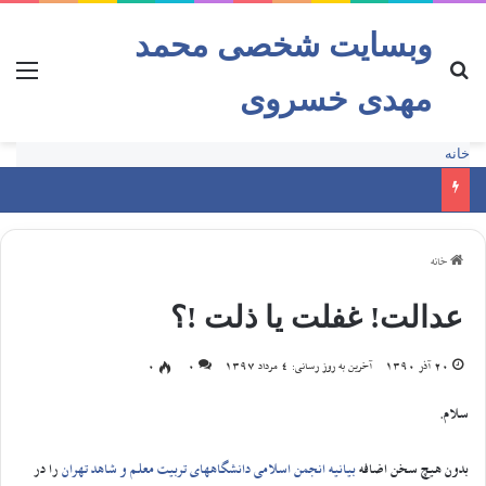
وبسایت شخصی محمد
مهدی خسروی
خانه
خانه
عدالت! غفلت یا ذلت !؟
20 آذر 1390
آخرین به روز رسانی: 4 مرداد 1397
0
0
سلام.
بدون هیچ سخن اضافه
بیانیه انجمن اسلامی دانشگاههای تربیت معلم و شاهد تهران
را در