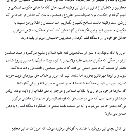
مبارزه با فساد و تبعیض از اهم وظایف حکومت اسلامی است و نگذاشتن حاشیه‌ای امن برای
محاربین و خاطیان از قانون در ذیل این وظیفه است، حال آنکه ما مدعی حکومت اسلامی و
الهام گرفته از حکومت مولا امیرالمومنین علی(ع) هستیم برماست که حداقل در چیزهایی که
روشن است وظیفه ماست تسامح نکنیم و نگذاریم امت مسلمان و انقلابی‌مان نسبت به
حکومت ما بدبین شود و این فکر به ذهن آنها خطور کند که در مملکت اسلامی نمی‌توان
حداقل حق خود را از دستگاه قضا گرفت و محاربین حاشیه‌ای امن‌تر از بقیه دارند.
امروز با آنکه نزدیک به 2 سال از سخت‌ترین فتنه علیه اسلام و تشیع می‌گذرد و ملت مسلمان
ایران در جنگی که منکران حقیقت علیه ولایت بر پا کرده بودند با لبیک یا حسین پیروز شدند،
منتظر آن هستند که عاملین اصلی این فتنه که فاسدین سیاسی و اقتصادی بودند محاکمه
شوند و بر آن‌ها مهر قانون بخورد، اما شاهد آنیم که امروز بر خلاف حق نیروهای فریب خورده
دست پایین این جریان محاکمه شده اما عاملین اصلی – سران فتنه و برخی آقازاده‌ها-
که سال‌ها در جریانی موازی با انقلاب اسلامی و در جدل با متن انقلاب و ولایت بودند آن‌قدر
خیالشان راحت است که حتی در جلسه‌ای که قوه قضائیه برای خانم فائزه هاشمی برگزار
می‌کند ایشان حاضر نمی‌شوند و آیا این مسئله نقطه ضعفی در عملکرد دستگاه قضا را به ذهن
متبادر نمی‌سازد؟
ای کاش بجای این رویکرد با مفاسد به گونه‌ای برخورد می‌شد که امروز شاهد این فجایع