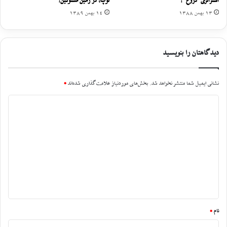
استراتژی “دروغ” !
توپ، در زمین مسئولین!
13 بهمن 1388
14 بهمن 1389
دیدگاهتان را بنویسید
نشانی ایمیل شما منتشر نخواهد شد.
بخش‌های موردنیاز علامت‌گذاری شده‌اند
*
د
ی
د
گ
ا
ه
*
نام
*