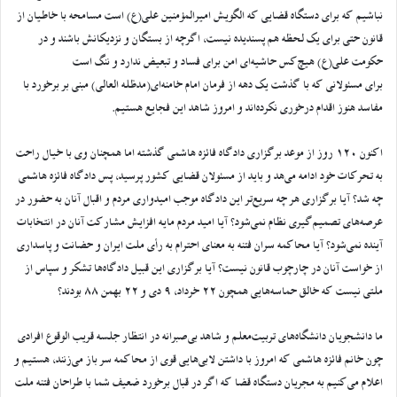
نباشیم که برای دستگاه قضایی که الگویش امیرالمؤمنین علی(ع) است مسامحه با خاطیان از
قانون حتی برای یک لحظه هم پسندیده نیست، اگرچه از بستگان و نزدیکانش باشند و در
حکومت علی(ع) هیچ‌کس حاشیه‌ای امن برای فساد و تبعیض ندارد و ننگ است
برای مسئولانی که با گذشت یک دهه از فرمان امام خامنه‌ای(مدظله العالی) مبنی بر برخورد با
مفاسد هنوز اقدام درخوری نکرده‌اند و امروز شاهد این فجایع هستیم.
اکنون 120 روز از موعد برگزاری دادگاه فائزه هاشمی گذشته اما همچنان وی با خیال راحت
به تحرکات خود ادامه می‌هد و باید از مسئولان قضایی کشور پرسید، پس دادگاه فائزه هاشمی
چه شد؟ آیا برگزاری هر چه سریع‌تر این دادگاه موجب امیدواری مردم و اقبال آنان به حضور در
عرصه‌های تصمیم‌گیری نظام نمی‌شود؟ آیا امید مردم مایه افزایش مشارکت آنان در انتخابات
آینده نمی‌شود؟ آیا محاکمه سران فتنه به معنای احترام به رأی ملت ایران و حضانت و پاسداری
از خواست آنان در چارچوب قانون نیست؟ آیا برگزاری این قبیل دادگاه‌ها تشکر و سپاس از
ملتی نیست که خالق حماسه‌هایی همچون ۲۲ خرداد، ۹ دی و ۲۲ بهمن ۸۸ بودند؟
ما دانشجویان دانشگاه‌های تربیت‌معلم و شاهد بی‌صبرانه در انتظار جلسه قریب الوقوع افرادی
چون خانم فائزه هاشمی که امروز با داشتن لابی‌هایی قوی از محاکمه سر باز می‌زنند، هستیم و
اعلام می‌کنیم به مجریان دستگاه قضا که اگر در قبال برخورد ضعیف شما با طراحان فتنه ملت