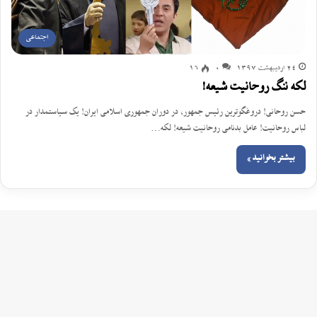
اجتماعی
24 اردیبهشت 1397
0
16
لکه ننگ روحانیت شیعه!
حسن روحانی! دروغگوترین رئیس جمهور، در دوران جمهوری اسلامی ایران! یک سیاستمدار در
لباس روحانیت! عامل بدنامی روحانیت شیعه! لکه…
بیشتر بخوانید »