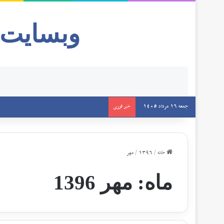
وبسایت
جمعه 16 مرداد 1405
خبر فوری
خانه
/
1396
/
مهر
ماه:
مهر 1396