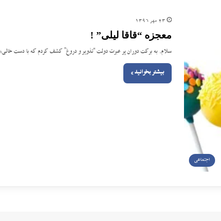
23 مهر 1396
معجزه “قاقا لی‎لی” !
سلام. به برکت دوران پر عبرت دولت “تذویر و دروغ” کشف کردم که با دست خالی؛ و 
بیشتر بخوانید »
اجتماعی