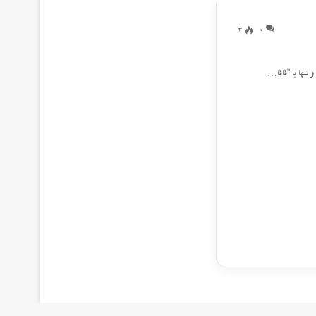
3
0
تنها با “قاقا…