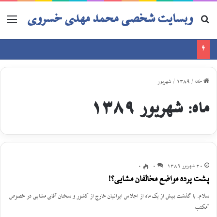
وبسایت شخصی محمد مهدی خسروی
خانه
/
1389
/
شهریور
ماه:
شهریور 1389
20 شهریور 1389
0
0
پشت پرده مواضع مخالفان مشایی؟!
سلام. با گذشت بیش از یک ماه از اجلاس ایرانیان خارج از کشور و سخنان آقای مشایی در خصوص
“مکتب…