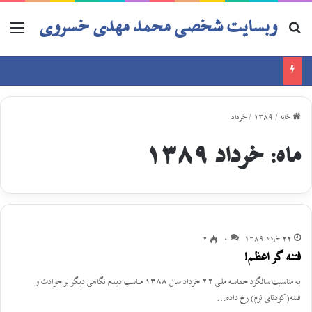
وبسایت شخصی محمد مهدی خسروی
خانه
/
1389
/
خرداد
ماه:
خرداد 1389
22 خرداد 1389
0
2
فتنه گر اعظم!
به مناسبت سالگرد حماسه ملی ٢٢ خرداد سال ١٣٨٨ مناسب دیدم نگاهی دیگر بر حوادث و
فتنه(کودتای نرم) رخ داده…