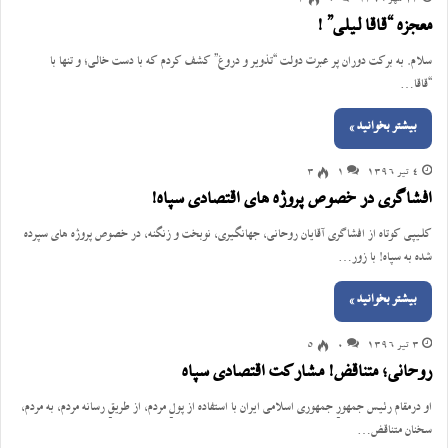
23 مهر 1396
0
3
معجزه “قاقا لی‎لی” !
سلام. به برکت دوران پر عبرت دولت “تذویر و دروغ” کشف کردم که با دست خالی؛ و تنها با
“قاقا…
بیشتر بخوانید »
4 تیر 1396
1
3
افشاگری در خصوص پروژه های اقتصادی سپاه!
کلیپی کوتاه از افشاگری آقایان روحانی، جهانگیری، نوبخت و زنگنه، در خصوص پروژه های سپرده
شده به سپاه! با زور…
بیشتر بخوانید »
3 تیر 1396
0
5
روحانی؛ متناقض! مشارکت اقتصادی سپاه
او درمقام رئیس جمهورِ جمهوری اسلامی ایران با استفاده از پولِ مردم، از طریقِ رسانه مردم، به مردم،
سخنان متناقض…