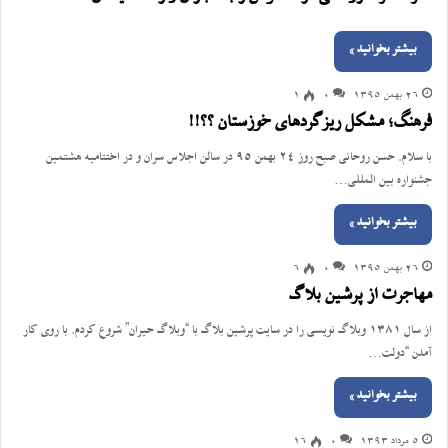
بیشتر بخوانید »
26 بهمن 1395
0
1
فرهنگ؛ مشکل ریزگردهای خوزستان ؟؟!!
با سلام. حسن روحانی صبح روز 24 بهمن 95 در سالن اجلاس سران و در اختتامیه هشتمین
جشنواره بین المللی…
بیشتر بخوانید »
26 بهمن 1395
0
6
مهاجرت از پرشین بلاگ
از سال 1381 وبلاگ نویسی را در سایت پرشین بلاگ با “وبلاگ حیران” شروع کردم. با روی کار
آمدن “دولت…
بیشتر بخوانید »
5 مرداد 1393
0
16