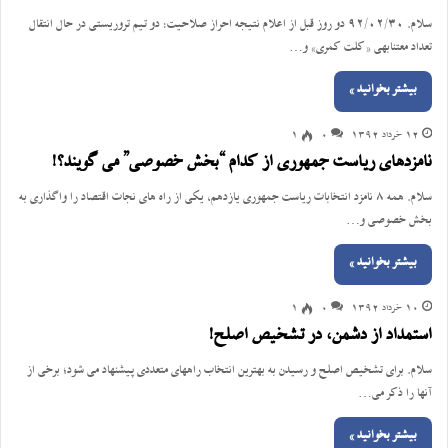
سلام. 92/02/30 دو روز قبل از اعلام نتیجه احراز صلاحیت: دو تیم تروریستی در حال انتقال
تعداد معتنابهی «کلت کمری» و…
بیشتر بخوانید »
12 خرداد 1392
0
1
نامزدهای ریاست جمهوری از کدام “بخش خصوصی” می گویند؟!
سلام. همه 8 نامزد انتخابات ریاست جمهوری یازدهم، یکی از راه های نجات اقتصاد را واگذاری به
بخش خصوصی و…
بیشتر بخوانید »
10 خرداد 1392
0
1
استمداد از دشمن، در تشخیص اصلح!
سلام. برای تشخیص اصلح و رسیدن به بهترین انتخاب راههای متعددی پیشنهاد می شود؛ برخی از
آنها را ذکر می…
بیشتر بخوانید »