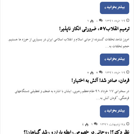
بیشتر بخوانید »
19 خرداد 1396
0
1
ترمیم انقلاب57، ضرورتی انکار ناپذیر!
امروز شاهد تخلفات گسترده از مبانی اسلام و انقلاب اسلامی ایران در بسیاری از حوزه ها هستیم.
حجم تخلفات به…
بیشتر بخوانید »
19 خرداد 1396
2
2
فرمان، صادر شد! آتش به اختیار!
در سخنرانی 17 خرداد 96 مقام معظم رهبری، ایشان با اشاره به ضعف و تعطیلی دستگاههای
فرهنگی، “فرمان آتش به…
بیشتر بخوانید »
28 اردیبهشت 1396
1
4
نظر دکتر؟! روحانی در خصوص رابطه باران و رشد گیاهان!؟