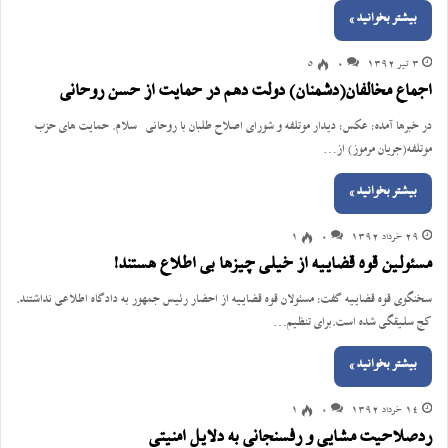
بیشتر بخوانید »
3 تیر 1392
0
5
اجماع مخالفان(دشمنان) دولت دهم در حمایت از حسن روحانی
در خبرها آمده: عکس: دیدار موتلفه و شورای اصلاح طلبان با روحانی سلام. حمایت های حزب
موتلفه(جریان مرموز) از…
بیشتر بخوانید »
29 خرداد 1392
0
1
مسئولین قوه قضاییه از خیلی چیزها بی اطلاع هستند!
سخنگوی قوه قضاییه گفت: مسئولان قوه قضاییه از احضار رئیس جمهور به دادگاه اطلاعی نداشتند.
کج سلیقگی شده است.برای تنظیم…
بیشتر بخوانید »
14 خرداد 1392
0
1
ردصلاحیت مشایی و رفسنجانی به دلایل امنیتی