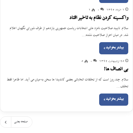
1 خرداد 1392
0
1
واکسینه کردن نظام به تاخیر افتاد
سلام. تایید صلاحیت نامزد های انتخابات ریاست جمهوری یازدهم از طرف شورای نگهبان اعلام
شد. در میان احراز صلاحیت نشده…
بیشتر بخوانید »
25 اردیبهشت 1392
0
5
بی انصاف ها!
سلام. چند روز است که از تخلفات اتخاباتی بعضی کاندیدا ها سخن به میان می آید. اما ظاهرا فقط
تخلف…
بیشتر بخوانید »
صفحه بعدی