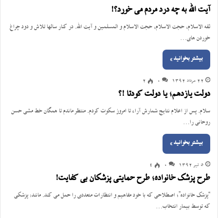
آیت الله به چه درد مردم می خورد؟!
ثقه الاسلام، حجت الاسلام، حجت الاسلام و المسلمین و آیت الله. در کنار سالها تلاش و دود چراغ
خوردن های…
بیشتر بخوانید »
22 مرداد 1392
0
2
دولت یازدهم؛ یا دولت کودتا !؟
سلام. پس از اعلام نتایج شمارش آراء تا امروز سکوت کردم. منتظر ماندم تا همگان خط مشی حسن
روحانی را…
بیشتر بخوانید »
5 تیر 1392
0
4
طرح پزشک خانواده؛ طرح حمایتی پزشکان بی کفایت!
“پزشک خانواده”؛ اصطلاحی که با خود مفاهیم و انتظارات متعددی را حمل می کند. مانند: پزشکی
که توسط بیمار انتخاب…