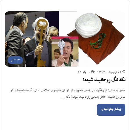
اجتماعی
24 اردیبهشت 1397
0
16
لکه ننگ روحانیت شیعه!
حسن روحانی! دروغگوترین رئیس جمهور، در دوران جمهوری اسلامی ایران! یک سیاستمدار در
لباس روحانیت! عامل بدنامی روحانیت شیعه! لکه…
بیشتر بخوانید »