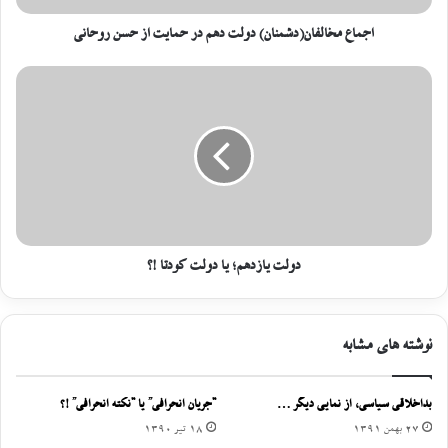
اجماع مخالفان(دشمنان) دولت دهم در حمایت از حسن روحانی
دولت یازدهم؛ یا دولت کودتا !؟
نوشته های مشابه
بداخلاقی سیاسی، از نمایی دیگر …
“جریان انحرافی” یا “نکته انحرافی” !؟
27 بهمن 1391
18 تیر 1390