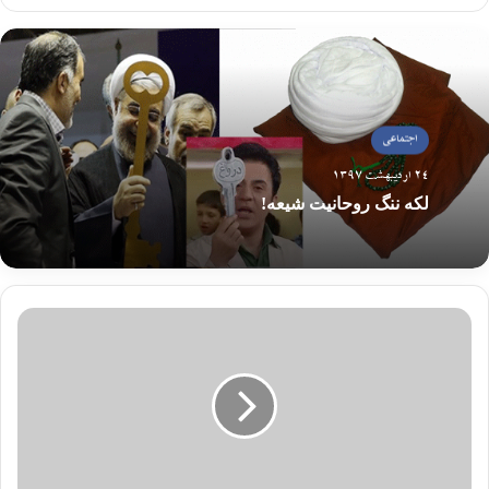
اجتماعی
24 اردیبهشت 1397
لکه ننگ روحانیت شیعه!