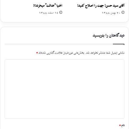
آقای سید حسن! جهت را اصلاح کنید!
اغنیا “عدالت” میخرند؟!
20 بهمن 1388
14 اسفند 1388
دیدگاهتان را بنویسید
نشانی ایمیل شما منتشر نخواهد شد.
بخش‌های موردنیاز علامت‌گذاری شده‌اند
*
د
ی
د
گ
ا
ه
*
نام
*