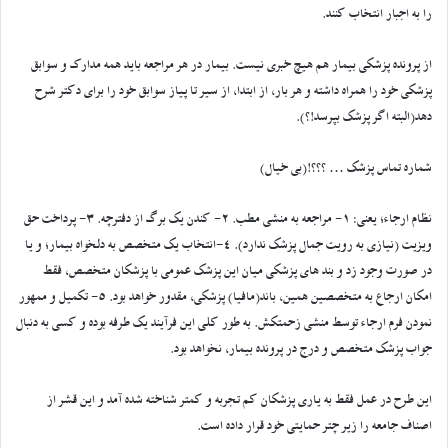
را به اجبار انتخاب کنند.
از پرونده پزشکی بیمار هم هیچ خبری نیست. بیمار در هر مراجعه باید همه مدارک و سوابق
پزشکی خود را همراه داشته و هر بار، از ابتدا، از سیر تا پیاز سوابق خود را برای دکتر شرح
دهد(البته اگر پزشک بپرسد!؟).
شماره تماس پزشک … ؟؟؟!(بی خیال)
نظام ارجاء؛ یعنی: 1- مراجعه به منشی مطب. 2- کندن یک برگ از دفترچه. 3- پرداخت حق
ویزیت (نیازی به رویت جمال پزشک ندارد). 4-انتخاب یک متخصص به دلخواه بیمار؛ و یا
در صورت وجود زد و بند های پزشکی میان این پزشک عمومی با پزشکان متخصص، فقط
امکان ارجاع به متخصصین همین، باند(مافیا) پزشکی، مقدور خواهد بود. 5- تکمیل و ممهور
نمودن فرم ارجاء توسط منشی زحمتکش. به طور کلی این فرآیند یک طرفه بوده و کسی به دنبال
جواب پزشک متخصص و درج در پرونده بیمار، نخواهد بود.
این طرح در عمل فقط به یاری پزشکان کم تجربه و کمتر شناخته شده آمد و این قشر از
اصناف جامعه را زیر چتر حمایتی خود قرار داده است.