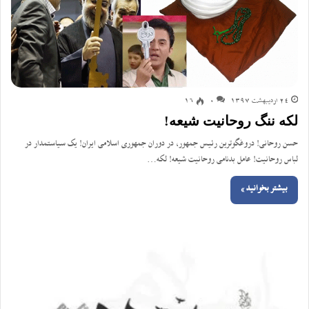
24 اردیبهشت 1397
0
16
لکه ننگ روحانیت شیعه!
حسن روحانی! دروغگوترین رئیس جمهور، در دوران جمهوری اسلامی ایران! یک سیاستمدار در
لباس روحانیت! عامل بدنامی روحانیت شیعه! لکه…
بیشتر بخوانید »