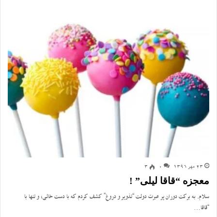
23 مهر 1396
0
3
معجزه “قاقا لی‎لی” !
سلام. به برکت دوران پر عبرت دولت “تذویر و دروغ” کشف کردم که با دست خالی؛ و تنها با
“قاقا…