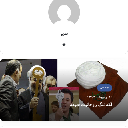
مدیر
اجتماعی
24 اردیبهشت 1397
لکه ننگ روحانیت شیعه!