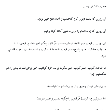
حضرت آقا! ای رهبر!
آن روزی که پشت دیوار کاخ کاخنشینان آماده فتح خیبر بودم…
آن روزی که چوبه اعدام را برای مافقین آماده کرده بودیم…
آن روز… . فرمان صبر دادید. فرمان دادید از مُرّ قانون پیگیر امور باشیم. فرمان دادید
مسئولین مطالبات ما را پاسخ دهند. فرمان دادید با فتنه گران و آشوب طلبان برخورد قانونی
شود.
ما اطاعت کردیم. صبر کردیم. مهر سکوت بر لب خود کوفتیم. حتی برخی قلم هایمان را هم
شکستیم. چرا؟
چون فرمان، فرمان رهبری بود. چون شما از ما خواستید.
اما مسئولین چه کردند؟ مُرّ قانون را چگونه تفسیر و تعبیر نمودند؟