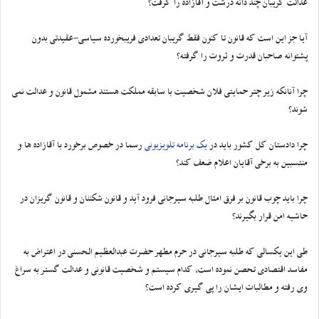
عدالت گریبان چند دانه درشت و آقازاده را گرفت؟
آیا جز این است که قانون تا کنون فقط گریبان تعدادی فریبخورده سیاسی-عقیدتی بدون
پشتوانه صاحبان قدرت و ثروت را گرفته؟
چرا آنانکه زیر چتر حمایتی فلان شخصیت با سابقه مملکت هستند مشمول قانون و عدالت نمی
شوند؟
چرا دادستان کل کشور باید در
یک برنامه تلویزیونی
رسما در خصوص برخورد با آقازاده ها و
منتسبین به برخی آقایان اعلام ضعف کند؟
چرا باید چوب قانون بر فرق امثال طلبه سیرجانی فرود آید و قانون شکننان و قانون گریزان در
حاشیه امن قرار بگیرند؟
طی این یکسالی که طلبه سیرجانی در حرم مطهر حضرت عبدالعظیم الحسنی در اعتراض به
مفاسد اقتصادی تحصن نموده است، کدام سیستم و شخصیت قانونی و عدالت گستر به سراغ
وی رفته و مطالبات ایشان را پی گیری کرده است؟