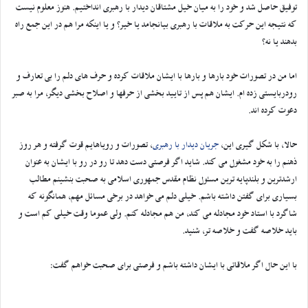
توفیق حاصل شد و خود را به میان خیل مشتاقان دیدار با رهبری انداختیم. هنوز معلوم نیست
که نتیجه این حرکت به ملاقات با رهبری بیانجامد یا خیر؟ و یا اینکه مرا هم در این جمع راه
بدهند یا نه؟
اما من در تصورات خود بارها و بارها با ایشان ملاقات کرده و حرف های دلم را بی تعارف و
رودربایستی زده ام. ایشان هم پس از تایید بخشی از حرفها و اصلاح بخشی دیگر، مرا به صبر
دعوت کرده اند.
حالا، با شکل گیری این،
جریان دیدار با رهبری
، تصورات و رویاهایم قوت گرفته و هر روز
ذهنم را به خود مشغول می کند. شاید اگر فرصتی دست دهد تا رو در رو با ایشان به عنوان
ارشدترین و بلندپایه ترین مسئول نظام مقدس جمهوری اسلامی به صحبت بنشینم مطالب
بسیاری برای گفتن داشته باشم. خیلی دلم می خواهد در برخی مسائل مهم، همانگونه که
شاگرد با استاد خود مجادله می کند، من هم مجادله کنم. ولی عموما وقت خیلی کم است و
باید خلاصه گفت و خلاصه تر، شنید.
با این حال اگر ملاقاتی با ایشان داشته باشم و فرصتی برای صحبت خواهم گفت: