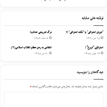
نوشته های مشابه
“جریان انحرافی” یا “نکته انحرافی” !؟
مرگ تدریجی عدالت!
18 تیر 1390
4 اسفند 1389
استراتژی “دروغ” !
انتقادی به رهبر معظم انقلاب اسلامی(2)
13 بهمن 1388
20 دی 1388
دیدگاهتان را بنویسید
نشانی ایمیل شما منتشر نخواهد شد.
بخش‌های موردنیاز علامت‌گذاری شده‌اند
*
د
ی