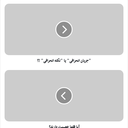
"جریان انحرافی" یا "نکته انحرافی" !؟
آیا فقها عصمت دارند؟