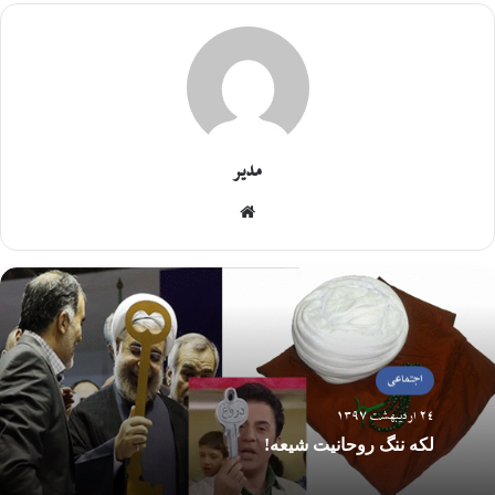
مدیر
اجتماعی
24 اردیبهشت 1397
لکه ننگ روحانیت شیعه!