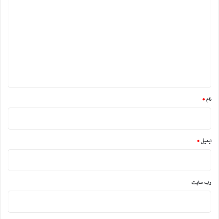
ی
د
گ
ا
ه
*
نام
*
ایمیل
*
وب‌ سایت