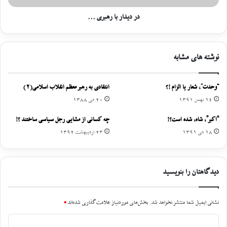
در دیدار با رهبری ...
نوشته های مشابه
“وحدت”، شعار یا الزام !؟
انتقادی به رهبر معظم انقلاب اسلامی(2)
14 بهمن 1391
20 دی 1388
“اکبر”، شاه، شده است؟!
چه کسانی از مشایی رجل سیاسی ساختند ؟!
18 دی 1391
23 اردیبهشت 1392
دیدگاهتان را بنویسید
نشانی ایمیل شما منتشر نخواهد شد.
بخش‌های موردنیاز علامت‌گذاری شده‌اند
*
د