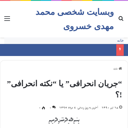
وبسایت شخصی محمد
مهدی خسروی
خانه
خانه
“جریان انحرافی” یا “نکته انحرافی”
!؟
18 تیر 1390
آخرین به روز رسانی: 4 مرداد 1397
0
0
بِسْمِ اللَّهِ الرَّحْمَنِ الرَّحِیمِ