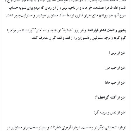
همان حاشیه نشینان تا پیش از 9 دی این بار هم سنگ اندازی کرده و با بهانه قرار دادن انواع و
اقسام ادله ظاهرا مصلحت خواهانه و از ناحیه ترس (از آن زمان که مردم برای تسویه حساب
سراغ آنها هم بروند)؛ مانع اجرای قانون، توسط اندک مسئولین هوشیار و مسئولیت پذیر شدند.
رهبری را تحت فشار قرارداده
و هر روز “حاشیه” ای جدید را به “متن” آوردند تا سر مردم را
گرم کرده و توجه مسئولین و دلسوزان را از قتنه و قتنه گران منحرف کنند.
امان از ترس !
امان از حب مال!
امان از حب جاه!
امان از “
فتنه گر اعظم
“!
امان از نفس وسوسه گر!
دوباره انتخاباتی دیگر در راه است. دوباره آزمونی خطرناک و بسیار سخت برای مسئولین در