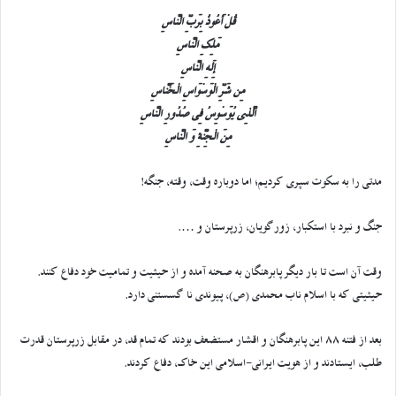
قُلْ أَعُوذُ بِرَبِّ النَّاسِ
مَلِکِ النَّاسِ
إِلَهِ النَّاسِ
مِن شَرِّ الْوَسْوَاسِ الْخَنَّاسِ
الَّذِی یُوَسْوِسُ فِی صُدُورِ النَّاسِ
مِنَ الْجِنَّةِ وَ النَّاسِ
مدتی را به سکوت سپری کردیم؛ اما دوباره وقت، وقته، جنگه!
جنگ و نبرد با استکبار، زورگویان، زرپرستان و ….
وقت آن است تا بار دیگر پابرهنگان به صحنه آمده و از حیثیت و تمامیت خود دفاع کنند.
حیثیتی که با اسلام ناب محمدی (ص)، پیوندی نا گسستنی دارد.
بعد از فتنه 88 این پابرهنگان و اقشار مستضعف بودند که تمام قد، در مقابل زرپرستان قدرت
طلب، ایستادند و از هویت ایرانی-اسلامی این خاک، دفاع کردند.