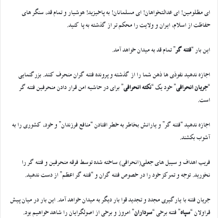
ای مظلومین! ای عدالتخواهان! ای مسلمانان! به پاخیزید! هوشیار و تمام قد، سنگر های
حفاظت از اسلام، ایران و ولایت را محکم تر از گذشته به پا کنید.
این بار “
فتنه گر
” تمام قد به میدان خواهد آمد.
اجازه ندهید نفوذی ها ذهن شما را از گذشته و پرونده فتنه گران منحرف کنند. بزرگنمایی
“
جریان انحرافی
” خود یک “
نکته انحرافی
” برای در حاشیه امن قرار دادن منحرفین فتنه گر
است.
اجازه ندهید “فتنه گر” و یارانش بخاطر به خطر افتادن “منافع فرزندان” و خود، کشوری را به
آشوب بکشند.
فریب اهداف و سیبل های جعلی(انحرافی) ساخته شده توسط فرقه منحرفین و فتنه گر را
نخورید. توجه و تمرکز خود را در خصوص فتنه گران و “فتنه گر اعظم” از دست ندهید.
جریان فتنه با یارگیری مجدد و تجدید قوا بار دیگر به میدان خواهد آمد. این بار در میان پیش
قراولان “
سپاه
” فتنه برخی “
سرداران
” امروز و برخی از اصولگرایان را شاهد خواهیم بود.