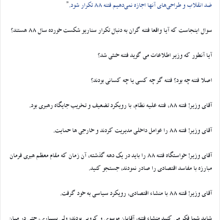
ضد انقلاب و طراحی‌های آنها اجازه نمی‌دهیم فتنه 88 تکرار شود.
”
سوال اینجاست که آیا واقعا فتنه گران به دنبال تکرار سناریو شکست خورده سال 88 هستند؟
آیا آنطور که وزیر اطلاعات می گوید فتنه خنثی شد؟
اصلا فتنه چه بود؟ فتنه گر چه کسی یا چه کسانی بودند؟
آقای وزیر! فتنه 88، فتنه علیه نظام، با رویکرد تضعیف و تخریب جایگاه رهبری بود.
آقای وزیر! فتنه 88 را عوامل داخلی مدیریت کردند و خارجی ها حمایت.
آقای وزیر! خواستگاه فتنه 88 را باید در یک دهه گذشته، آن زمان که مقام معظم هبری فرمان
مبارزه با مفاسد اقتصادی را صادر نمودند، جستجو کنید.
آقای وزیر! قتنه 88 با منشاء اقتصادی، رویکرد سیاسی به خود گرفت.
شاید شما فکر می کنید منشاء فتنه، آقایان موسوی و کروبی بودند؛ ولی بسیاری، حتی در میان