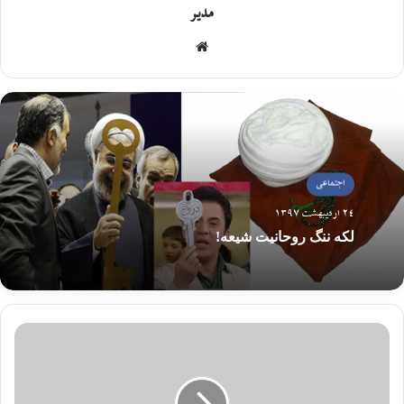
مدیر
اجتماعی
24 اردیبهشت 1397
لکه ننگ روحانیت شیعه!