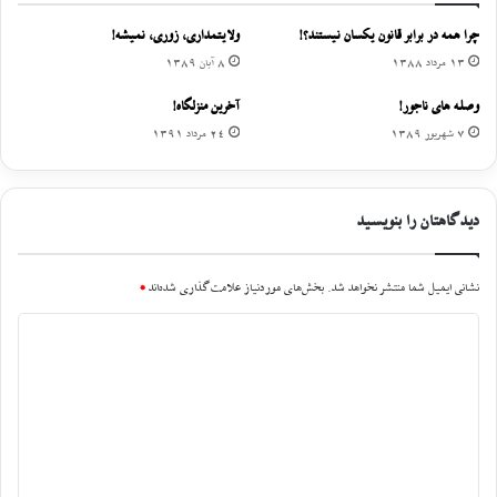
چرا همه در برابر قانون یکسان نیستند؟!
ولایتمداری، زوری، نمیشه!
13 مرداد 1388
8 آبان 1389
وصله های ناجور!
آخرین منزلگاه!
7 شهریور 1389
24 مرداد 1391
دیدگاهتان را بنویسید
نشانی ایمیل شما منتشر نخواهد شد.
بخش‌های موردنیاز علامت‌گذاری شده‌اند
*
د
ی
د
گ
ا
ه