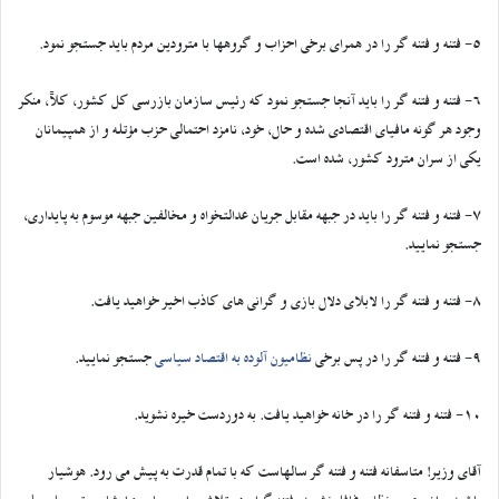
5- فتنه و فتنه گر را در همرای برخی احزاب و گروهها با مترودین مردم باید جستجو نمود.
6- فتنه و فتنه گر را باید آنجا جستجو نمود که رئیس سازمان بازرسی کل کشور، کلاً، منکر
وجود هر گونه مافیای اقتصادی شده و حال، خود، نامزد احتمالی حزب مؤتله و از همپیمانان
یکی از سران مترود کشور، شده است.
7- فتنه و فتنه گر را باید در جبهه مقابل جریان عدالتخواه و مخالفین جبهه موسوم به پایداری،
جستجو نمایید.
8- فتنه و فتنه گر را لابلای دلال بازی و گرانی های کاذب اخیر خواهید یافت.
9- فتنه و فتنه گر را در پس برخی
نظامیون آلوده به اقتصاد سیاسی
جستجو نمایید.
10- فتنه و فتنه گر را در خانه خواهید یافت. به دوردست خیره نشوید.
آقای وزیر! متاسفانه فتنه و فتنه گر سالهاست که با تمام قدرت به پیش می رود. هوشیار