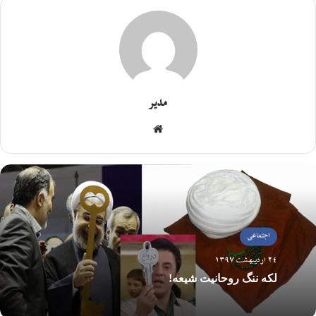
مدیر
اجتماعی
24 اردیبهشت 1397
لکه ننگ روحانیت شیعه!