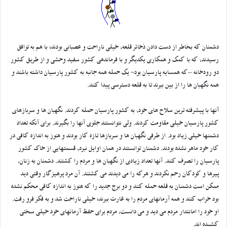
دشمنان که بخاطر از دست دادن ذخائر قلعه، خیلی ناراحت و عصبانی بودند؛ با هم به توافق
رسیدند، که با کمک و همکاری یکدیگر و با فرماندهی کشور سفید وحشی و از طریق کشور
دو رودخانه –که همسایه پارسیان بود- یک حمله همه جانبه به کشور پارسیان داشته باشند و
همه نگهبان ها را از بین ببرند تا به قلعه دسترسی پیدا کنند.
آنها با پیشرفته ترین سلاح های خود، به کشور پارسیان حمله کردند. نگهبان ها و سربازهای
کشور پارسیان خیلی مقاومت کردند. ولی نتوانستند جلوی آنها را بگیرند. برای آنکه تعداد
دشمنها خیلی زیاد بود. از طرفی نگهبان ها و سربازها تازه کار بودند و هنوز به اندازه کافی در
کار خود ماهر نشده بودند. دشمنان توانستند در همان اوایل نبرد، قسمتهایی از خاک کشور
پارسیان را تصرف کنند. آنها تعداد زیادی از نگهبان ها و مردم را کشتند. دشمنان به زنان،
پیرها و کودکان رحم نکردند و هرکه را می دیدند می کشتند. آن مرد پرهیزگار وقتی دید
ممکن است دشمنان به قلعه حمله کنند و دو برج جدید را که هنوز به اندازه کافی محکم نشده
بود خراب کنند و همه آرمانهای مردم را به غارت ببرند؛ خیلی ناراحت شد و به فکر فرو رفت.
او خود را امانتدار مردم می دید و می دانست، مردم برای حفظ آرمانهای خود خیلی سختی
کشیده اند.