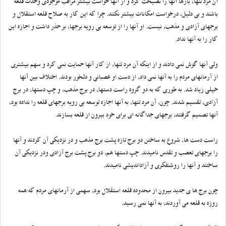
آن مرد تنها، بارها آنها را نصیحت کرد و از آنها خواست بیشتر مراقب موجودی وحدت قلعه
باشند و بی دلیل، درخواست امکانات بیشتر نکنند. چرا که این کار به صلاح قلعه استقلال و
برجهای آزادی و مذهب، نیست. او آنها را از توسعه بی رویه برجها، بر حذر داشت و اجازه این
کار را به آنها نداد.
ولی آنها گوش نمی دادند و از اینکه آن مرد تنها، از کار آنها حمایت نمی کرد و سهم بیشتری
از آرمانهای مردم را به آنها نمی داد، از دست او عصبانی و دلخور بودند. اختلاف بین آنها
خیلی زیاد شد. به طوری که به دو گروه راست دستها، در برج مذهب، و چپ دستها، در برج
آزادی، تقسیم شدند. چون، آن مرد تنها، به آنها اجازه توسعه بی رویه برجهای قلعه را نداده بود،
آنها تصمیم گرفتند، برجهای جداگانه ای برای خود بیرون از قلعه بسازند.
راست دست ها، شروع به ساختن دو برج تازه پشت برج مذهب و در نزدیکی آن کردند و آنها
را برجهای تعصب و تقدس نامیدند. چپ دستها هم، دو برج پشت برج آزادی ودر نزدیکی آن
ساختند و آنها را روشنفکری و آزاداندیشی نامیدند.
چون برج ها ی جدید بیرون از محدوده قلعه استقلال بود، سهمی از آرمانهای مردم که همه
روزه به قلعه می آوردند، به آنها نمی رسید.