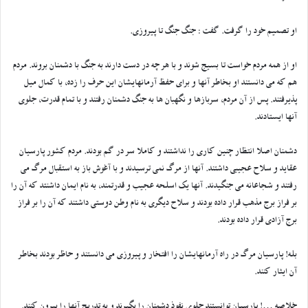
او تصمیم خود را گرفت. گفت : جنگ جنگ تا پیروزی.
او از همه مردم خواست تا بسیج شوند و با هر چه در دست دارند به جنگ با دشمنان بروند. مردم
هم که می دانستند او بخاطر آنها و برای حفظ آرمانهایشان این حرف را زده، با کمال میل
پذیرفتند. پس از آن مردم، سربازها و نگهبان ها به جنگ دشمنان رفتند و با تمام قدرت، جلوی
آنها ایستادند.
دشمنان اصلا انتظار چنین کاری را نداشتند و کاملا سر در گم بودند. مردم کشور پارسیان
عقاید و سلاح عجیبی داشتند. آنها از مرگ نمی ترسیدند و با آغوش باز به استقبال مرگ می
رفتند و شجاعانه می جنگیدند. آنها یک اسلحه عجیب و قدرتمند، به نام ایمان داشنتد که آن را
بر فراز برج مذهب قرار داده بودند و سلاح دیگری به نام وطن دوستی داشتند که آن را بر فراز
برج آزادی قرار داده بودند.
بله! پارسیان مرگ در راه آرمانهایشان را افتخار و پیروزی می دانستند و حاظر بودند بخاطر
آن ایثار کنند.
خلاصه …! پارسیان توانستند جلوی نفوذ دشمنان را بگیرند و به تدریج آنها را بیرون کنند.