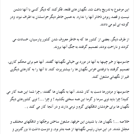
این موضوع به تدریج باعث شد، نگهبان های قلعه، فکرکنند که دیگر کسی با آنها دشمن
نیست و قصد ربودن ذخائر آنها را ندارد. به همین خاطر دیگر حواسشان به اطراف نبود؛ ودر
گوشه ای لم می دادند.
از طرف دیگر، بعضی از کشور ها که به خاطر معروف شدن کشور پارسیان، حسادت می
کردند و ناراحت بودند، تصمیم گرفتند به جنگ آنها بروند.
جاسوسها و خبر چینها به آنها در مورد بی خیالی نگهبانها گفتند. آنها هم برای محکم کاری،
تصمیم گرفتند با ترفندی حواس نگهبان ها را بیشتر پرت کنند. تا آنها را به کارهای دیگری
غیر از نگهبانی مشغول کنند.
جاسوسها و مزدورها دست به کار شدند. آنها به نگهبان ها گفتند: «چرا شما این همه کار می
کنید؟ چرا باید توی سرما و گرما این همه سختی بکشید ؟ و چرا …؟ توی کشورهای دیگر
نگهبان ها برای خودشان اتاقکهای گرم و نرمی دارند و در آنجا کار می کنند » .
خلاصه …! نگهبان ها، با شنیدن این حرفها، مشغول ساختن برجکها و اتاقکهای مختلف و
مجلل شدند. در این میان رئیس نگهبانها از همه بدتر بود، و دوست داشت تا بزرگترین و