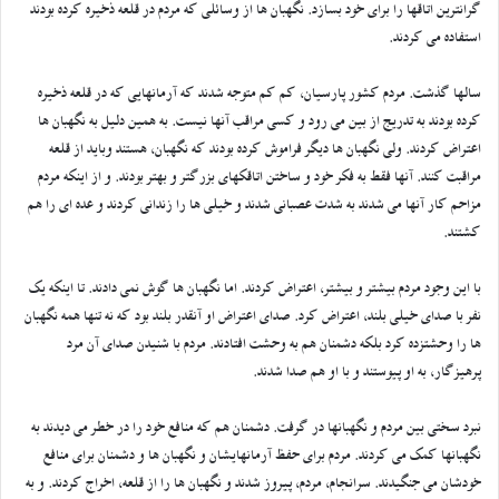
گرانترین اتاقها را برای خود بسازد. نگهبان ها از وسائلی که مردم در قلعه ذخیره کرده بودند
استفاده می کردند.
سالها گذشت. مردم کشور پارسیان، کم کم متوجه شدند که آرمانهایی که در قلعه ذخیره
کرده بودند به تدریج از بین می رود و کسی مراقب آنها نیست. به همین دلیل به نگهبان ها
اعتراض کردند. ولی نگهبان ها دیگر فراموش کرده بودند که نگهبان، هستند وباید از قلعه
مراقبت کنند. آنها فقط به فکر خود و ساختن اتاقکهای بزرگتر و بهتر بودند. و از اینکه مردم
مزاحم کار آنها می شدند به شدت عصبانی شدند و خیلی ها را زندانی کردند و عده ای را هم
کشتند.
با این وجود مردم بیشتر و بیشتر، اعتراض کردند. اما نگهبان ها گوش نمی دادند. تا اینکه یک
نفر با صدای خیلی بلند، اعتراض کرد. صدای اعتراض او آنقدر بلند بود که نه تنها همه نگهبان
ها را وحشتزده کرد بلکه دشمنان هم به وحشت افتادند. مردم با شنیدن صدای آن مرد
پرهیزگار، به او پیوستند و با او هم صدا شدند.
نبرد سختی بین مردم و نگهبانها در گرفت. دشمنان هم که منافع خود را در خطر می دیدند به
نگهبانها کمک می کردند. مردم برای حفظ آرمانهایشان و نگهبان ها و دشمنان برای منافع
خودشان می جنگیدند. سرانجام، مردم، پیروز شدند و نگهبان ها را از قلعه، اخراج کردند. و به