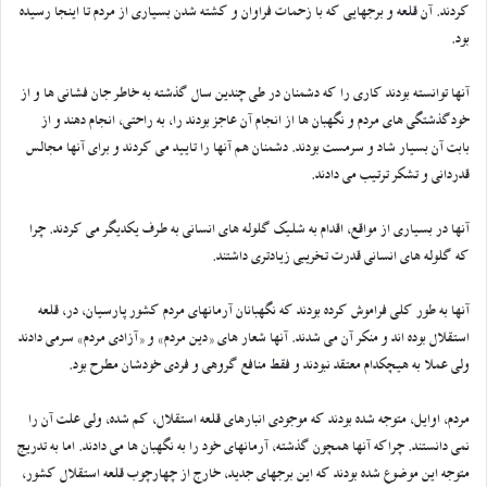
کردند. آن قلعه و برجهایی که با زحمات فراوان و کشته شدن بسیاری از مردم تا اینجا رسیده
بود.
آنها توانسته بودند کاری را که دشمنان در طی چندین سال گذشته به خاطر جان فشانی ها و از
خودگذشتگی های مردم و نگهبان ها از انجام آن عاجز بودند را، به راحتی، انجام دهند و از
بابت آن بسیار شاد و سرمست بودند. دشمنان هم آنها را تایید می کردند و برای آنها مجالس
قدردانی و تشکر ترتیب می دادند.
آنها در بسیاری از مواقع، اقدام به شلیک گلوله های انسانی به طرف یکدیگر می کردند. چرا
که گلوله های انسانی قدرت تخریبی زیادتری داشتند.
آنها به طور کلی فراموش کرده بودند که نگهبانان آرمانهای مردم کشور پارسیان، در، قلعه
استقلال بوده اند و منکر آن می شدند. آنها شعار های «دین مردم» و «آزادی مردم» سرمی دادند
ولی عملا به هیچکدام معتقد نبودند و فقط منافع گروهی و فردی خودشان مطرح بود.
مردم، اوایل، متوجه شده بودند که موجودی انبارهای قلعه استقلال، کم شده، ولی علت آن را
نمی دانستند. چراکه آنها همچون گذشته، آرمانهای خود را به نگهبان ها می دادند. اما به تدریج
متوجه این موضوع شده بودند که این برجهای جدید، خارج از چهارچوب قلعه استقلال کشور،