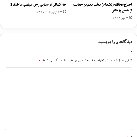
اجماع مخالفان(دشمنان) دولت دهم در حمایت
چه کسانی از مشایی رجل سیاسی ساختند ؟!
از حسن روحانی
23 اردیبهشت 1392
3 تیر 1392
دیدگاهتان را بنویسید
نشانی ایمیل شما منتشر نخواهد شد.
بخش‌های موردنیاز علامت‌گذاری شده‌اند
*
د
ی
د
گ
ا
ه
*