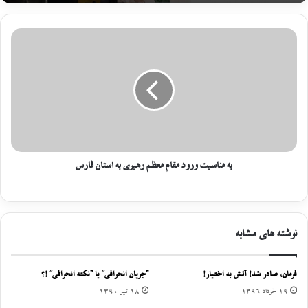
به مناسبت ورود مقام معظم رهبری به استان فارس
نوشته های مشابه
فرمان، صادر شد! آتش به اختیار!
“جریان انحرافی” یا “نکته انحرافی” !؟
19 خرداد 1396
18 تیر 1390